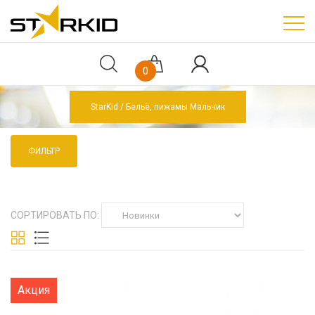
0
StarKid
Бельё, пижамы Мальчик
ФИЛЬТР
СОРТИРОВАТЬ ПО:
Акция