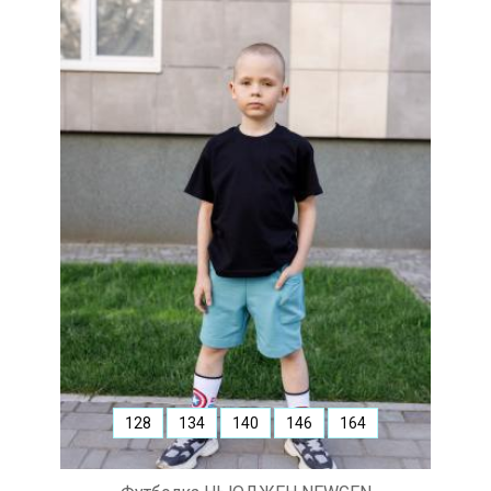
128
134
140
146
164