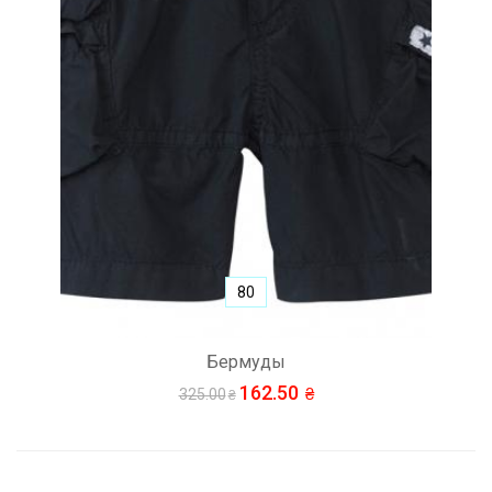
80
Бермуды
162.50
325.00