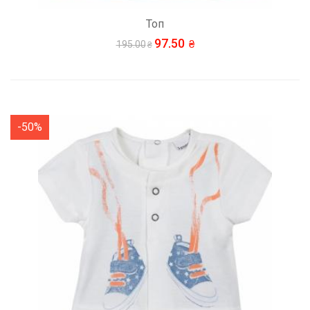
Топ
97.50
195.00
-50%