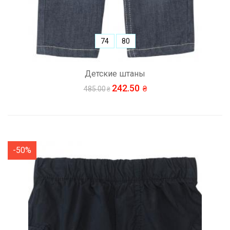
74
80
Детские штаны
242.50
485.00
-50%