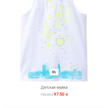
86
Детская майка
97.50
195.00