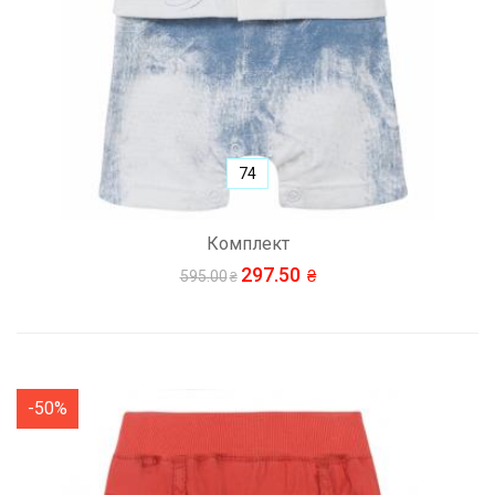
74
Комплект
297.50
595.00
-50%