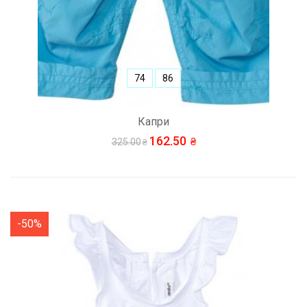
74
86
Капри
162.50
325.00
-50%