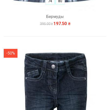
74
80
Бермуды
197.50
395.00
-50%