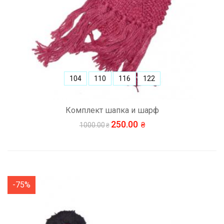
104
110
116
122
Комплект шапка и шарф
250.00
1000.00
-75%