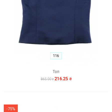
116
Топ
216.25
865.00
-75%