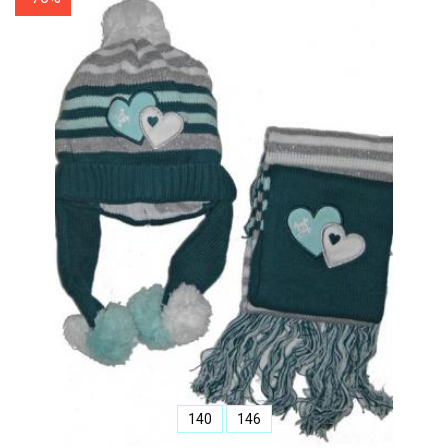
140
146