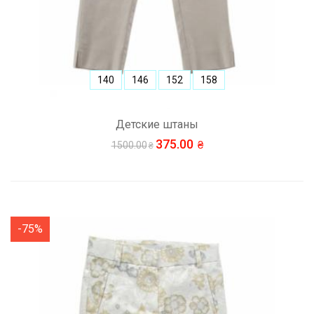
140
146
152
158
Детские штаны
375.00
1500.00
-75%