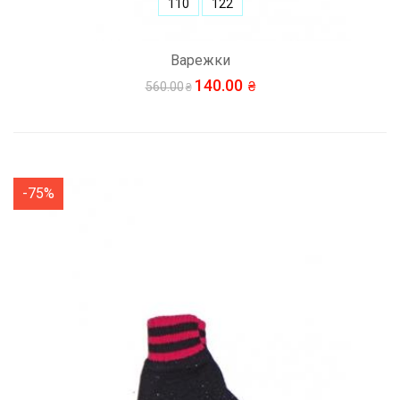
110
122
Варежки
140.00
560.00
-75%