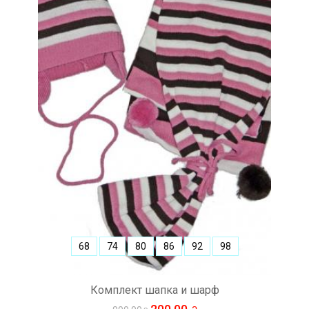
68
74
80
86
92
98
Комплект шапка и шарф