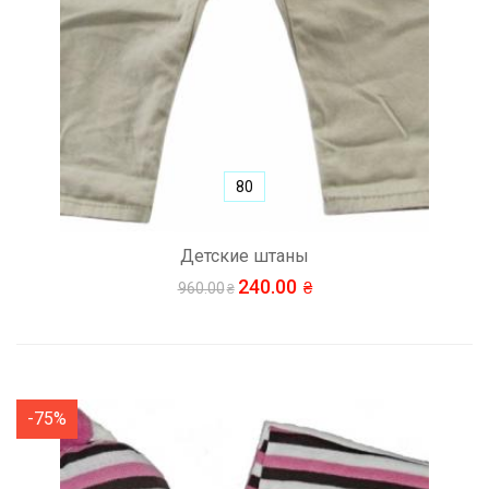
80
Детские штаны
240.00
960.00
-75%