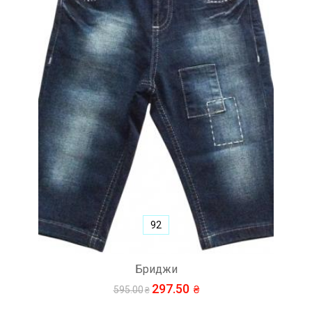
92
Бриджи
297.50
595.00