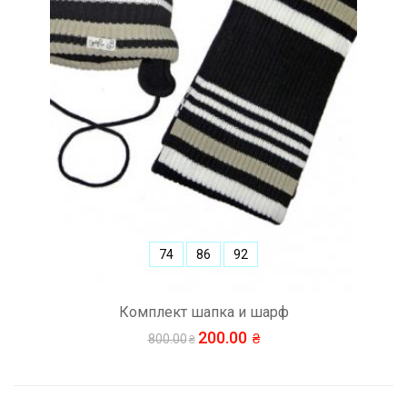
74
86
92
Комплект шапка и шарф
200.00
800.00