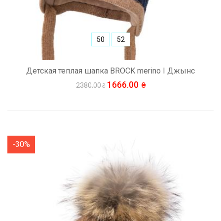
50
52
Детская теплая шапка BROCK merino I Джынс
1666.00
2380.00
-30%