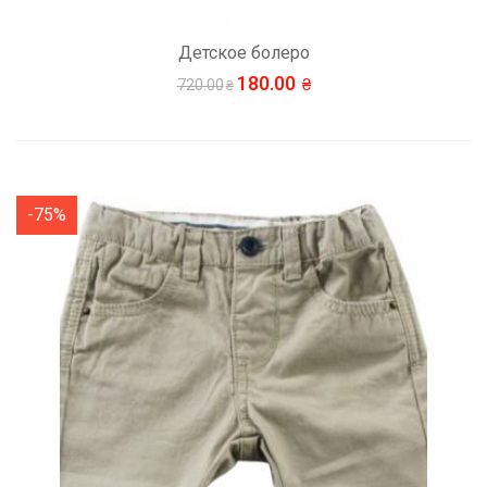
Детское болеро
180.00
720.00
-75%