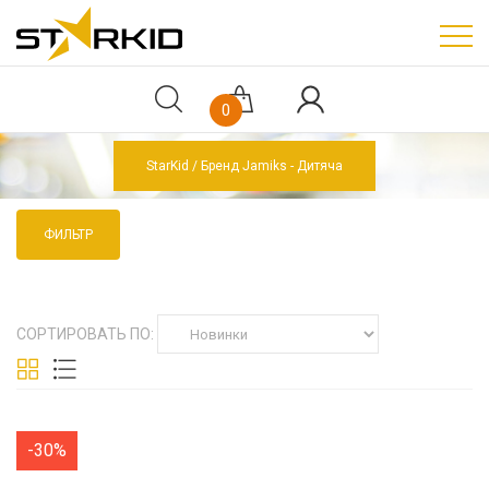
0
StarKid
Бренд Jamiks - Дитяча
ФИЛЬТР
СОРТИРОВАТЬ ПО:
-30%