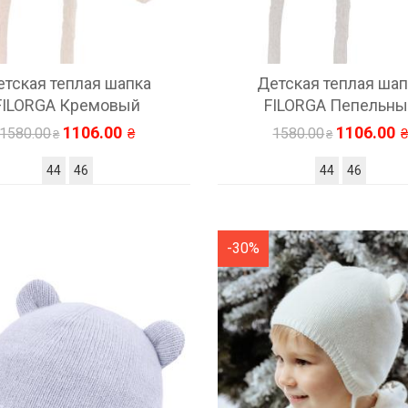
етская теплая шапка
Детская теплая шап
FILORGA Кремовый
FILORGA Пепельн
1106.00
1106.00
1580.00
1580.00
44
46
44
46
-30%