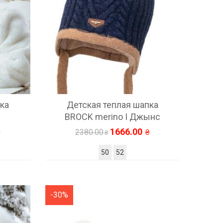
ка
Детская теплая шапка
BROCK merino I Джынс
1666.00
2380.00
50
52
-30%