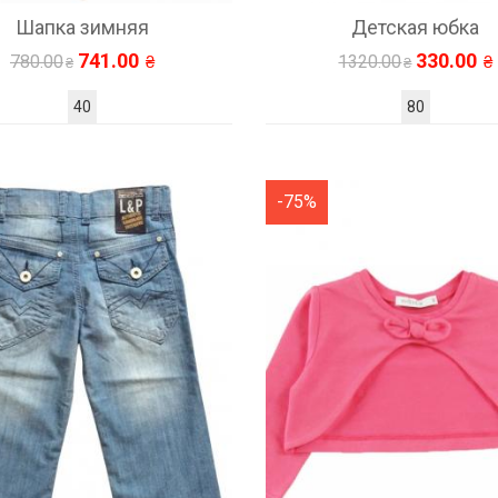
Шапка зимняя
Детская юбка
741.00
330.00
780.00
1320.00
40
80
-75%