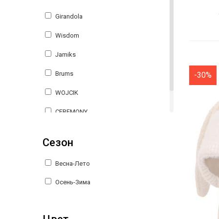
Girandola
Wisdom
Jamiks
Brums
-30%
WOJCIK
CEREMONY
L&P
Сезон
Весна-Лето
Осень-Зима