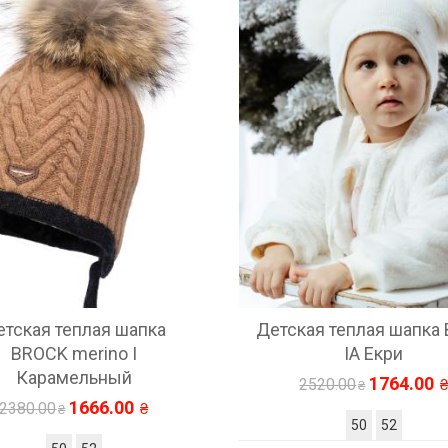
етская теплая шапка
Детская теплая шапка 
BROCK merino I
IA Екри
Карамельный
1764.00
2520.00
1666.00
2380.00
50
52