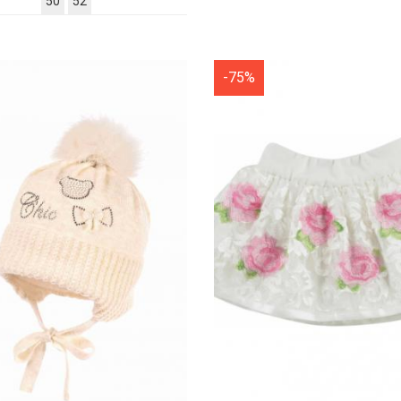
50
52
-75%