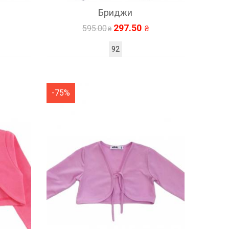
Бриджи
297.50
595.00
92
-75%