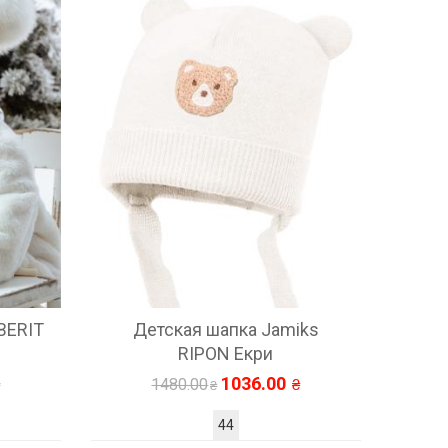
BERIT
Детская шапка Jamiks
RIPON Екри
1036.00
1480.00
44