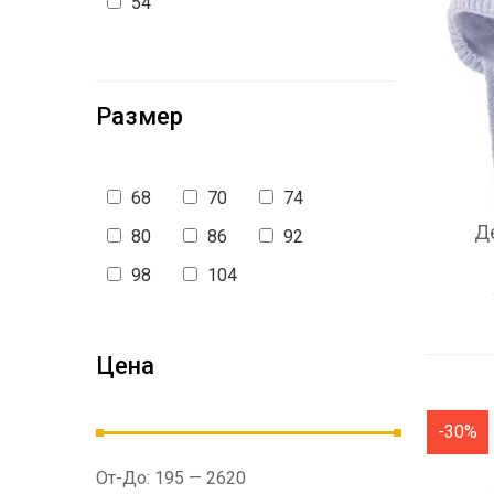
54
Размер
68
70
74
Д
80
86
92
98
104
Цена
-30%
От-До:
195
—
2620