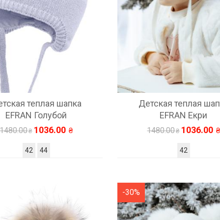
етская теплая шапка
Детская теплая шап
EFRAN Голубой
EFRAN Екри
1036.00
1036.00
1480.00
1480.00
42
44
42
-30%