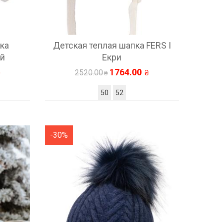
ка
Детская теплая шапка FERS I
ый
Екри
1764.00
2520.00
50
52
-30%