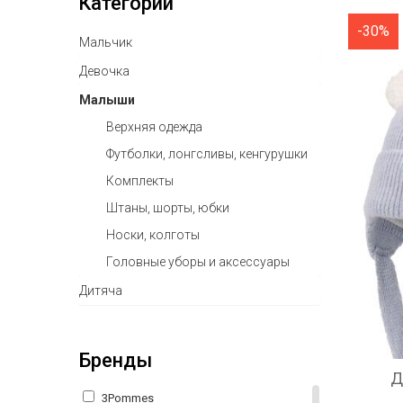
Категории
-30%
Мальчик
Девочка
Малыши
Верхняя одежда
Футболки, лонгсливы, кенгурушки
Комплекты
Штаны, шорты, юбки
Носки, колготы
Головные уборы и аксессуары
Дитяча
Бренды
Д
3Pommes