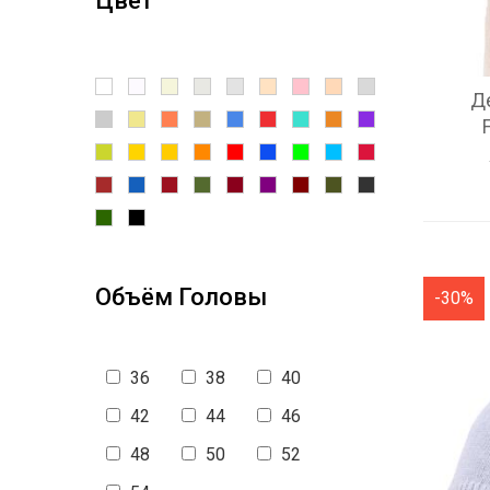
Цвет
Д
Объём Головы
-30%
36
38
40
42
44
46
48
50
52