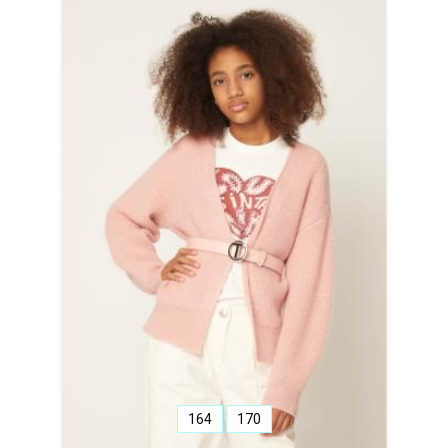
164
170