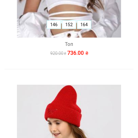
146
152
164
Топ
736.00
920.00