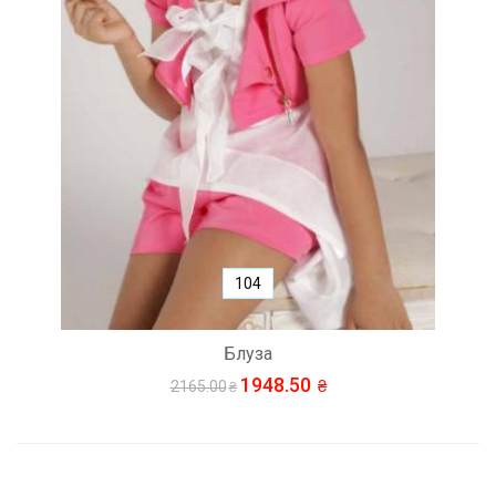
104
Блуза
1948.50
2165.00