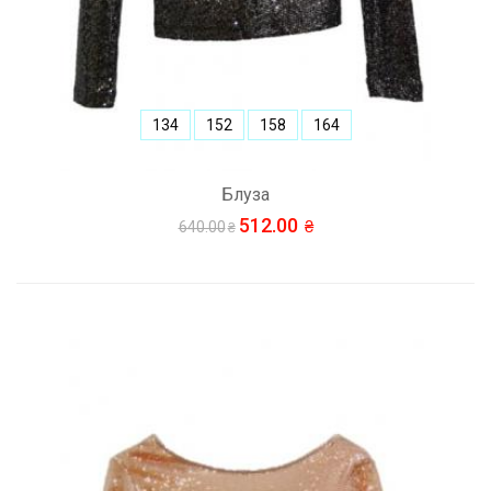
134
152
158
164
Блуза
512.00
640.00