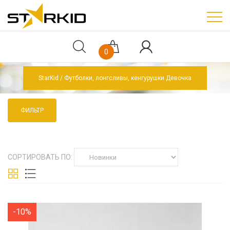
0
StarKid
Футболки, лонгсливы, кенгурушки Девочка
ФИЛЬТР
СОРТИРОВАТЬ ПО:
-10%