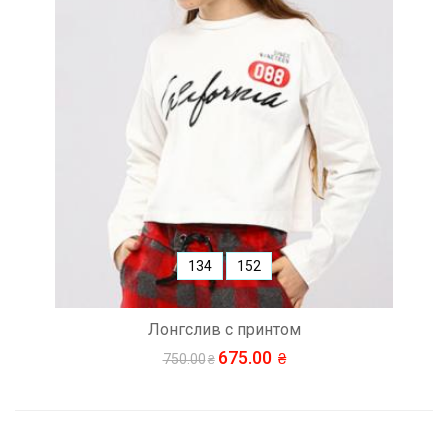
134
152
Лонгслив с принтом
675.00
750.00