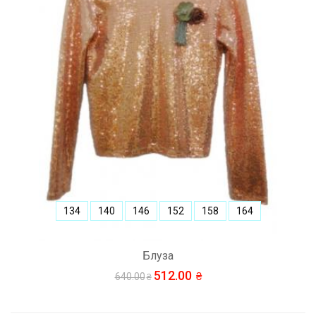
134
140
146
152
158
164
Блуза
512.00
640.00