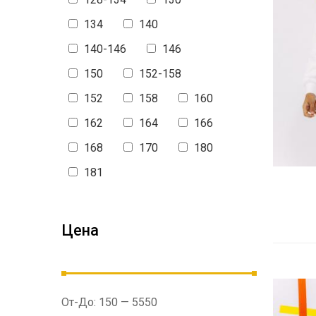
Miss Glory
134
140
Marions
140-146
146
150
152-158
NEWGEN
152
158
160
162
164
166
168
170
180
181
Цена
От-До:
150
—
5550