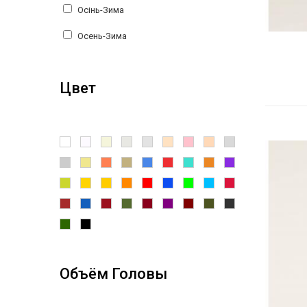
Осінь-Зима
Lisa Rella
Осень-Зима
Lobybeor
WOJCIK
Цвет
CEREMONY
Pilguni
Bear Richi
Reporter Young
SJW
Tamarine
To Be Too
Объём Головы
Manila Grace