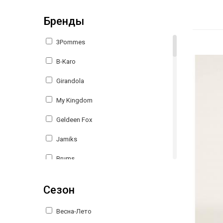
Бренды
3Pommes
B-Karo
Girandola
My Kingdom
Geldeen Fox
Jamiks
Brums
MEK
Сезон
Giamo
Весна-Лето
SLY