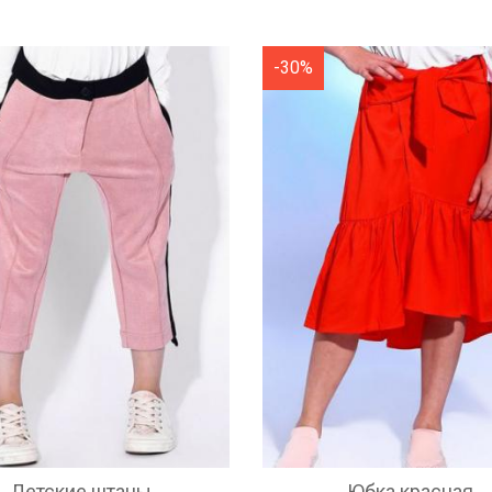
-30%
Детские штаны
Юбка красная