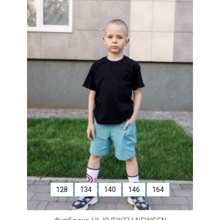
128
134
140
146
164