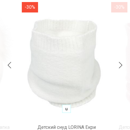
-30%
-30%
u
апка
Детский снуд LORINA Екри
Детс