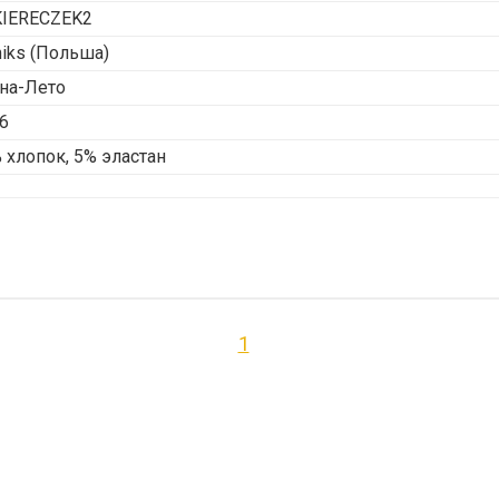
IERECZEK2
iks
(Польша)
на-Лето
6
 хлопок, 5% эластан
1