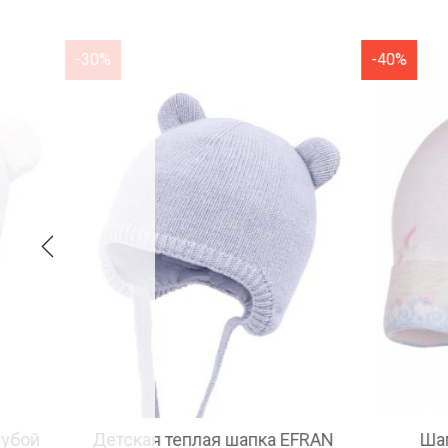
-40%
-40%
 EFRAN
Шапка демисезонная