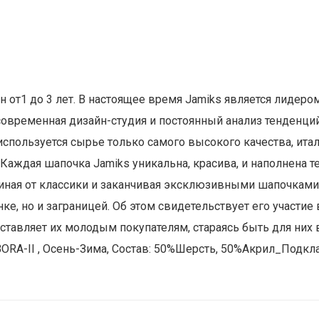
 от1 до 3 лет. В настоящее время Jamiks является лидеро
овременная дизайн-студия и постоянный анализ тенденций
используется сырье только самого высокого качества, ита
аждая шапочка Jamiks уникальна, красива, и наполнена т
иная от классики и заканчивая эксклюзивными шапочками.
ынке, но и заграницей. Об этом свидетельствует его участ
оставляет их молодым покупателям, стараясь быть для ни
BORA-II , Осень-Зима, Состав: 50%Шерсть, 50%Акрил_Подк