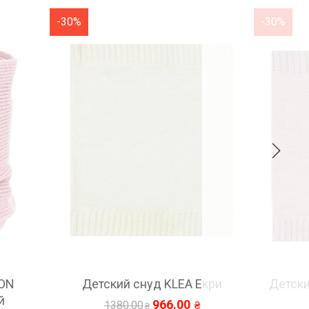
-30%
-30%
кри
Детский снуд KLEA Пудровый
Детс
розовый