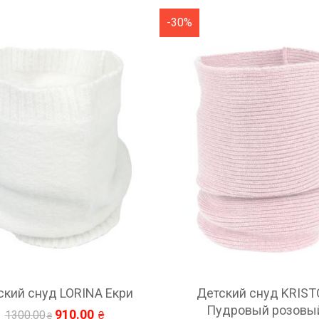
-30%
тский снуд KRISTON
Детский снуд KLEA Е
Пудровый розовый
966.00
1380.00