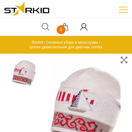
0
StarKid
Головные уборы и аксессуары
Шапка демисезонная для девочки Jamiks