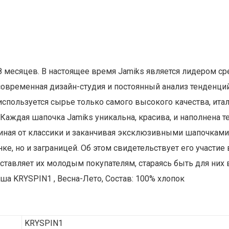
8 месяцев. В настоящее время Jamiks является лидером с
овременная дизайн-студия и постоянный анализ тенденций
используется сырье только самого высокого качества, ита
аждая шапочка Jamiks уникальна, красива, и наполнена т
иная от классики и заканчивая эксклюзивными шапочками.
ынке, но и заграницей. Об этом свидетельствует его участ
оставляет их молодым покупателям, стараясь быть для ни
а KRYSPIN1 , Весна-Лето, Состав: 100% хлопок
KRYSPIN1