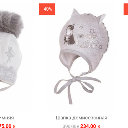
-40%
апка демисезонная
Шапка демисезонн
234.00
234.00
390.00
390.00