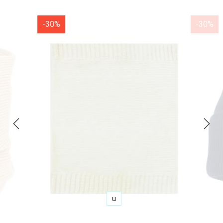
-30%
-30%
u