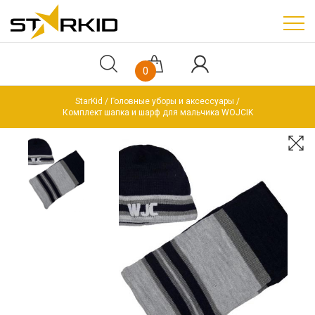
0
StarKid
Головные уборы и аксессуары
Комплект шапка и шарф для мальчика WOJCIK