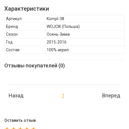
проектировщиков, дизайнеров и технологов высшей
Характеристики
квалификации. Высочайшее качество продукции и
Артикул
Kompl-38
следование установке "Совершенство невозможно без
Бренд
WOJCIK
(Польша)
внимания к деталям" и есть отличительная особенность
Сезон
Осень-Зима
продуктов ТМ Wojcik Fashion Group., WOJCIK Комплект шапка и
Год
2015-2016
шарф для мальчика Kompl-38 , Осень-Зима, Состав: 100%
Состав
100% акрил
акрил
Отзывы покупателей (0)
Назад
1
Вперед
Оставить отзыв