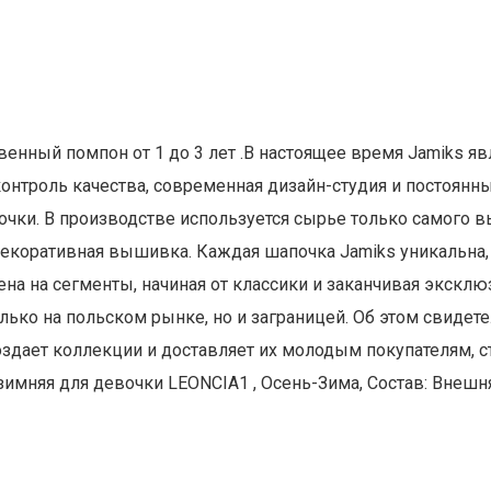
енный помпон от 1 до 3 лет .В настоящее время Jamiks я
нтроль качества, современная дизайн-студия и постоянн
очки. В производстве используется сырье только самого вы
коративная вышивка. Каждая шапочка Jamiks уникальна, к
ена на сегменты, начиная от классики и заканчивая экск
только на польском рынке, но и заграницей. Об этом свидет
здает коллекции и доставляет их молодым покупателям, с
имняя для девочки LEONCIA1 , Осень-Зима, Состав: Внешня