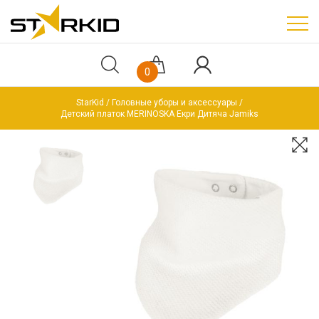
0
StarKid
Головные уборы и аксессуары
Детский платок MERINOSKA Екри Дитяча Jamiks