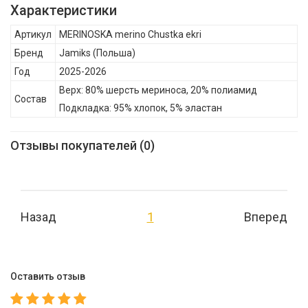
Jamiks Детский платок MERINOSKA Екри Дитяча MERINOSKA
Характеристики
merino Chustka ekri , , Состав: Верх: 80% шерсть мериноса, 20%
Артикул
MERINOSKA merino Chustka ekri
полиамид Подкладка: 95% хлопок, 5% эластан
Бренд
Jamiks
(Польша)
Год
2025-2026
Верх: 80% шерсть мериноса, 20% полиамид
Состав
Подкладка: 95% хлопок, 5% эластан
Отзывы покупателей (0)
Назад
1
Вперед
Оставить отзыв