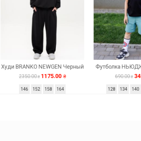
BRANKO NEWGEN Черный
Футболка НЬЮДЖЕН N
1175.00
345.00
2350.00
690.00
146
152
158
164
128
134
140
146
1