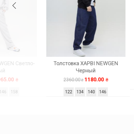
Толстовка ХАРВІ NEWGEN
Худи 
Черный
1180.00
2360.00
122
134
140
146