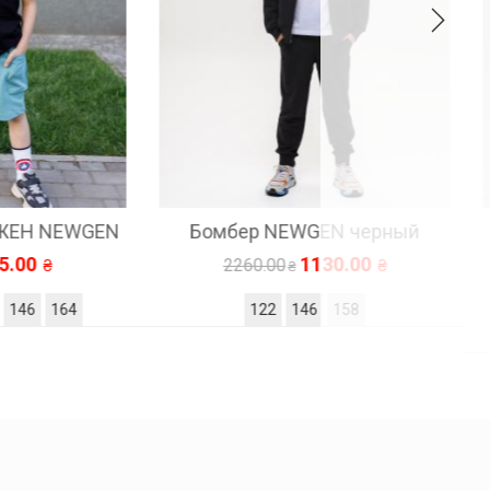
EWGEN
Бомбер NEWGEN черный
Худи 
1130.00
2260.00
64
122
146
158