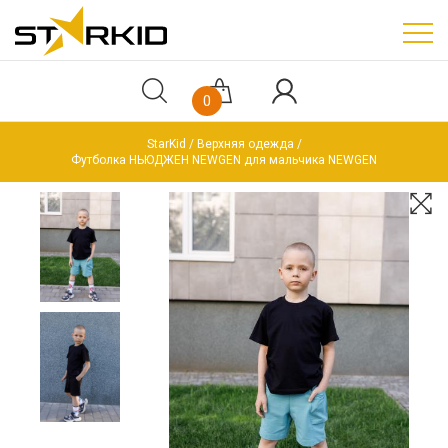
0
StarKid
Верхняя одежда
Футболка НЬЮДЖЕН NEWGEN для мальчика NEWGEN