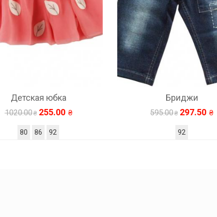
а
Бриджи
0
297.50
595.00
92