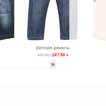
Детские джинсы
Леггинсы
247.50
102.50
495.00
205.00
98
54