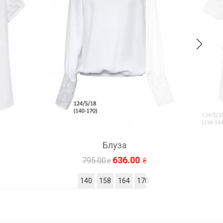
Блуза
636.00
795.00
140
158
164
170