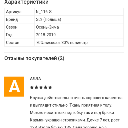
Характеристики
Состав: 70% вискоза, 30% полиестр
Артикул
N_116-S
Бренд
SLY
(Польша)
Сезон
Осень-Зима
Год
2018-2019
Состав
70% вискоза, 30% полиестр
Отзывы покупателей (2)
А
АЛЛА
Блузка действительно очень хорошего качества
и выглядит стильно. Ткань приятная к телу.
Можно носить как под юбку так и под брюки.
Карман украшен стразиками. Дочке 7 лет, рост
128. Взяла блузку 135. Села хорошо, но с