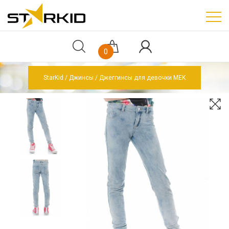
0
StarKid
Джинсы
Джеггинсы для девочки MEK