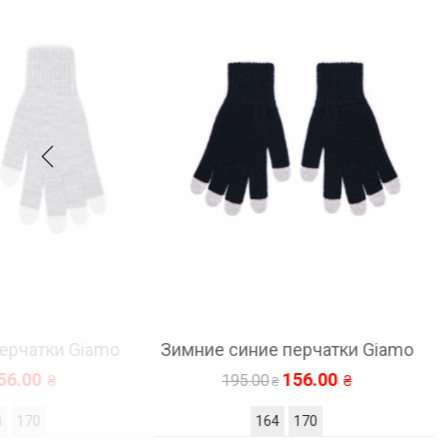
и Giamo
Зимние синие перчатки Giamo
Зим
156.00
195.00
164
170