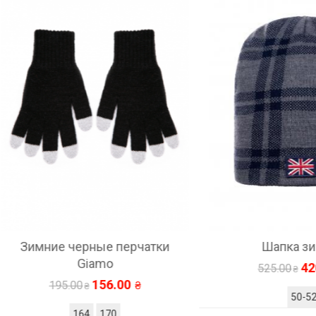
ние черные перчатки
Шапка зимняя
Giamo
420.00
525.00
156.00
195.00
50-52
164
170