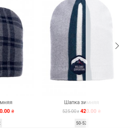
Шапка зимняя
420.00
525.00
50-52