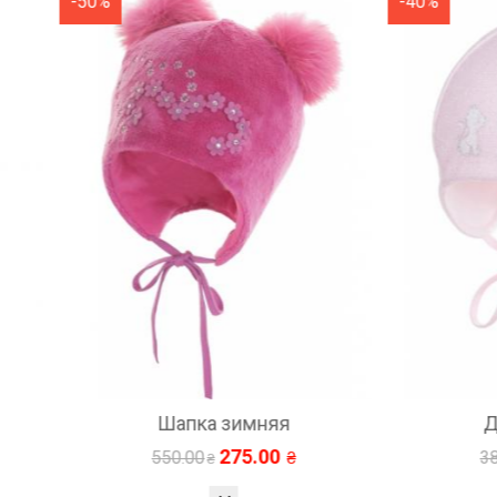
-40%
Шапка зимняя
Детская шапка
275.00
228.00
550.00
380.00