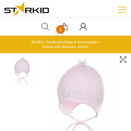
0
StarKid
Головные уборы и аксессуары
Шапка для малыша Jamiks