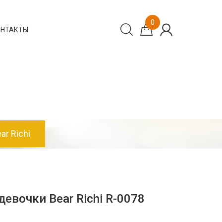
0
ОНТАКТЫ
r Richi
евочки Bear Richi R-0078