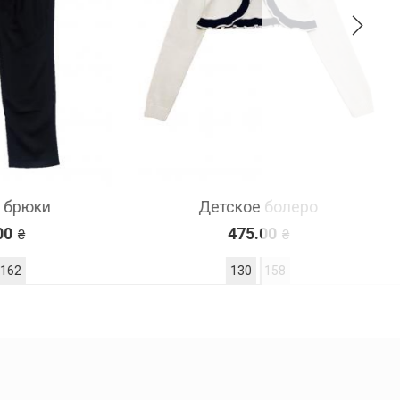
Детское болеро
475.00
130
158