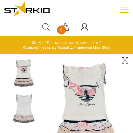
0
StarKid
Платья, сарафаны, комплекты
Комплект (юбка, футболка) для девочки Miss Glory