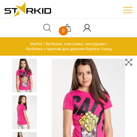
0
StarKid
Футболки, лонгсливы, кенгурушки
Футболка с принтом для девочки Reporter Young