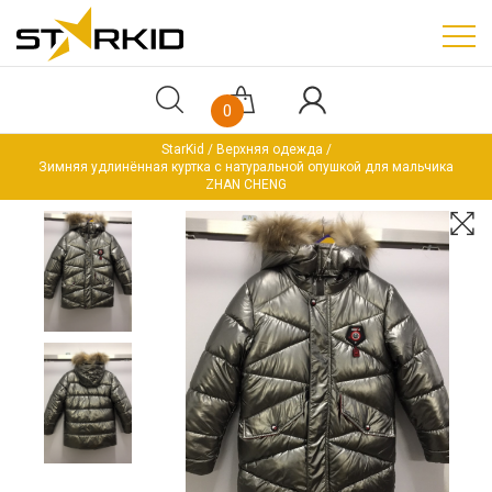
0
StarKid
Верхняя одежда
Зимняя удлинённая куртка с натуральной опушкой для мальчика
ZHAN CHENG