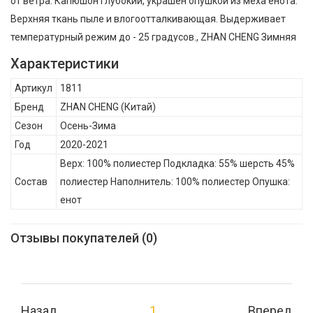
от ветра. Капюшон глубокий, украшен опушкой из меха енота.
Верхняя ткань пыле и влогоотталкивающая. Выдерживает
температурный режим до - 25 градусов., ZHAN CHENG Зимняя
удлинённая куртка с натуральной опушкой для мальчика 1811
Характеристики
, Осень-Зима, Состав: Верх: 100% полиестер Подкладка: 55%
Артикул
1811
шерсть 45% полиестер Наполнитель: 100% полиестер Опушка:
Бренд
ZHAN CHENG
(Китай)
енот
Сезон
Осень-Зима
Год
2020-2021
Верх: 100% полиестер Подкладка: 55% шерсть 45%
Состав
полиестер Наполнитель: 100% полиестер Опушка:
енот
Отзывы покупателей (0)
Назад
1
Вперед