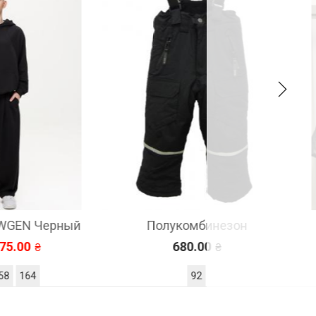
Черный
Полукомбинезон
Зи
680.00
92