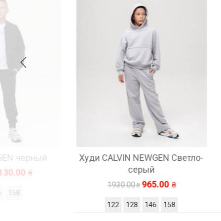
рный
Худи CALVIN NEWGEN Светло-
Тол
серый
965.00
1930.00
122
128
146
158