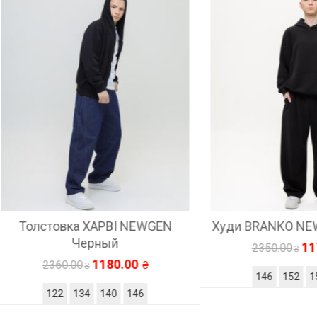
стовка ХАРВІ NEWGEN
Худи BRANKO NEWGEN 
Черный
1175.00
2350.00
1180.00
2360.00
146
152
158
164
122
134
140
146