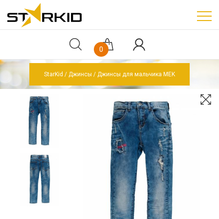
0
StarKid
Джинсы
Джинсы для мальчика MEK