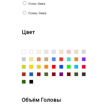
Осінь-Зима
Lisa Rella
Осень-Зима
Lobybeor
WOJCIK
Цвет
CEREMONY
Pilguni
Bear Richi
Reporter Young
SJW
Tamarine
To Be Too
Объём Головы
Manila Grace