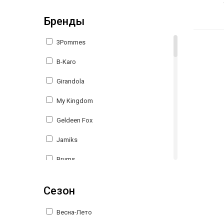
Бренды
3Pommes
B-Karo
Girandola
My Kingdom
Geldeen Fox
Jamiks
Brums
MEK
Сезон
Giamo
Весна-Лето
SLY