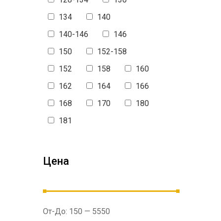
Miss Glory
134
140
Marions
140-146
146
150
152-158
NEWGEN
152
158
160
162
164
166
168
170
180
181
Цена
От-До:
150
—
5550