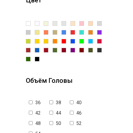
Цвет
Объём Головы
36
38
40
42
44
46
48
50
52