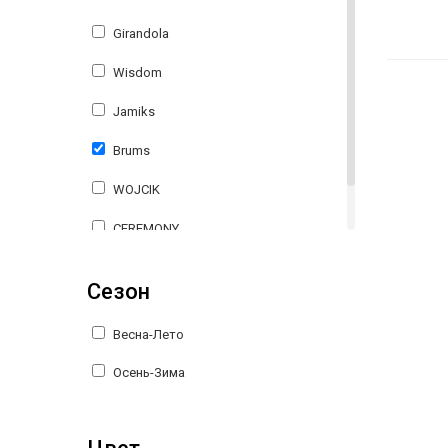
Girandola
Wisdom
Jamiks
Brums
WOJCIK
CEREMONY
L&P
Сезон
Весна-Лето
Осень-Зима