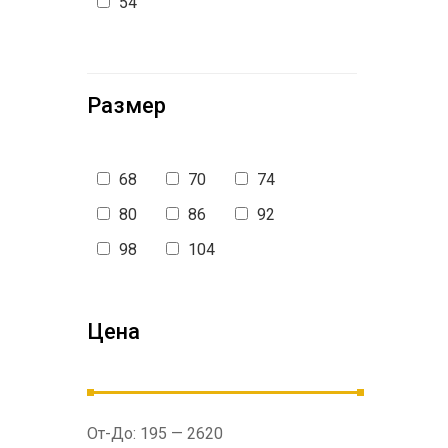
54
Размер
68
70
74
80
86
92
98
104
Цена
От-До:
195
—
2620