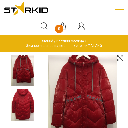
0
StarKid
Верхняя одежда
Зимнее кпасное пальто для девочки TAILANG