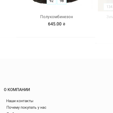
92
98
134
Полукомбинезон
Зим
645.00
О КОМПАНИИ
Наши контакты