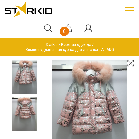
0
StarKid
Верхняя одежда
Зимняя удлинённая куртка для девочки TAILANG