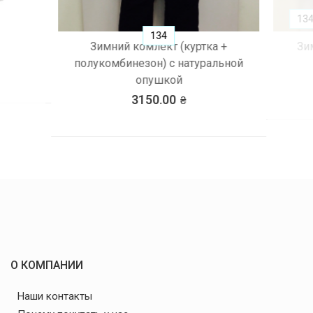
134
134
Зимний комлект (куртка +
Зим
полукомбинезон) с натуральной
опушкой
3150.00
О КОМПАНИИ
Наши контакты