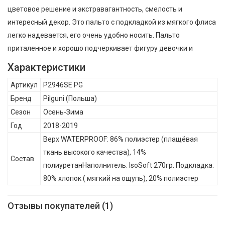
цветовое решение и экстравагантность, смелость и
интересный декор. Это пальто с подкладкой из мягкого флиса
легко надевается, его очень удобно носить. Пальто
приталенное и хорошо подчеркивает фигуру девочки и
отстегивающимся капюшоном . опушка из эко меха, цвет
Характеристики
белый ., Pilguni Пальто зимнее c опушкой из эко меха для
Артикул
P2946SE PG
девочки P2946SE , Осень-Зима, Состав: Верх WATERPROOF:
Бренд
Pilguni
(Польша)
86% полиэстер (плащёвая ткань высокого качества), 14%
Сезон
Осень-Зима
полиуретанНаполнитель: IsoSoft 270гр. Подкладка: 80%
Год
2018-2019
хлопок ( мягкий на ощупь), 20% полиэстер
Верх WATERPROOF: 86% полиэстер (плащёвая
ткань высокого качества), 14%
Состав
полиуретанНаполнитель: IsoSoft 270гр. Подкладка:
80% хлопок ( мягкий на ощупь), 20% полиэстер
Отзывы покупателей (1)