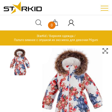
0
StarKid
Верхняя одежда
Пальто зимнее c опушкой из эко меха для девочки Pilguni