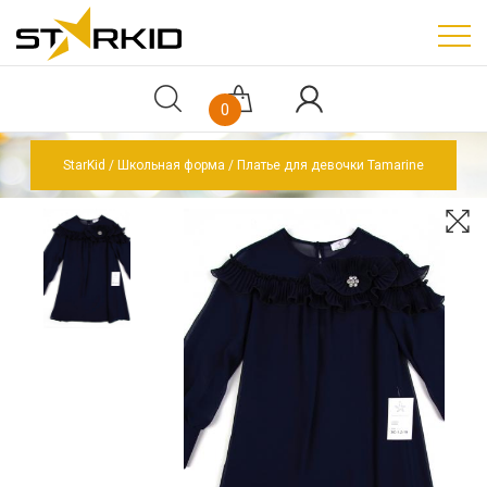
0
StarKid
Школьная форма
Платье для девочки Tamarine