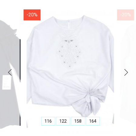
-20%
-20%
116
122
158
164