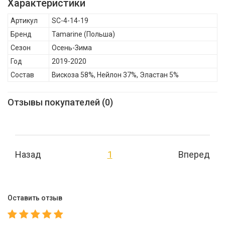
Характеристики
признание покупателей на многих зарубежных рынках, а
Артикул
SC-4-14-19
бренд появился во многих известных бутиках в избранных
Бренд
Tamarine
(Польша)
странах мира. В каждом продукте Tamarine заложена
Сезон
Осень-Зима
уникальность ДНК бренда, благодаря которой он с каждым
Год
2019-2020
днем ​​приобретает своих поклонников., Tamarine Блуза для
Состав
Вискоза 58%, Нейлон 37%, Эластан 5%
девочки SC-4-14-19 , Осень-Зима, Состав: Вискоза 58%,
Нейлон 37%, Эластан 5%
Отзывы покупателей (0)
Назад
1
Вперед
Оставить отзыв