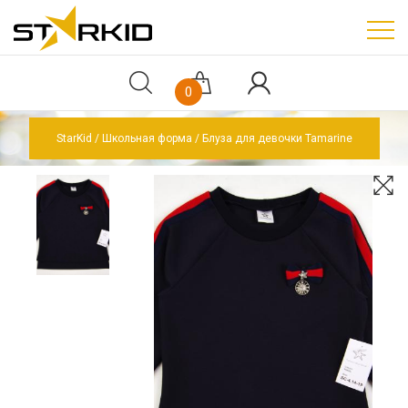
0
StarKid
Школьная форма
Блуза для девочки Tamarine