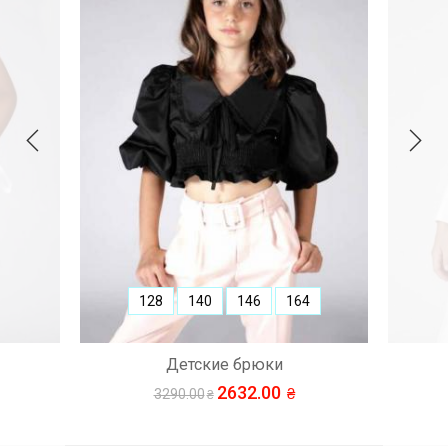
128
140
146
164
Детские брюки
2632.00
3290.00