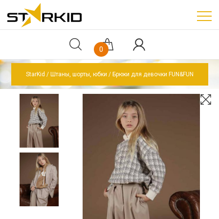
0
StarKid
Штаны, шорты, юбки
Брюки для девочки FUN&FUN