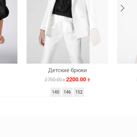
Детские шорты
2120.00
2650.00
164