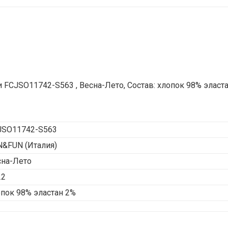
FCJSO11742-S563 , Весна-Лето, Состав: хлопок 98% эласт
JSO11742-S563
N&FUN
(Италия)
сна-Лето
22
пок 98% эластан 2%