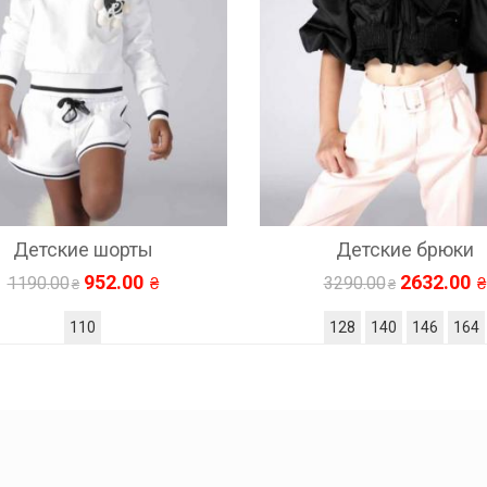
Детские брюки
Детские брюки
2632.00
2200.00
3290.00
2750.00
128
140
146
164
140
146
152