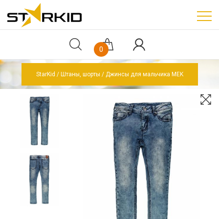
0
StarKid
Штаны, шорты
Джинсы для мальчика MEK