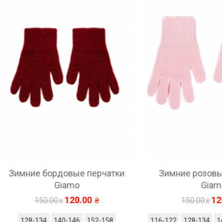
ие бордовые перчатки
Зимние розовые перч
Giamo
Giamo
120.00
120.00
150.00
150.00
8-134
140-146
152-158
116-122
128-134
140-146