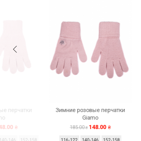
чатки
Зимние розовые перчатки
Зимн
Giamo
148.00
185.00
152-158
116-122
140-146
152-158
12