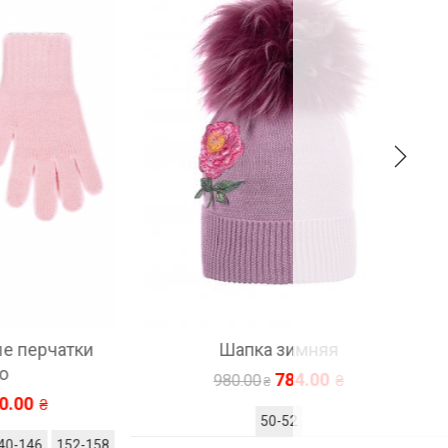
атки
Шапка зимняя
Ша
784.00
980.00
50-52
152-158