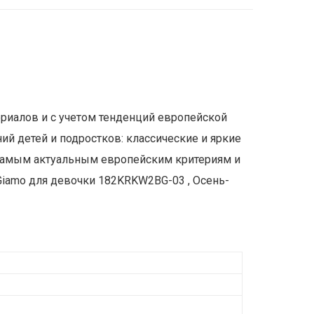
ериалов и с учетом тенденций европейской
ий детей и подростков: классические и яркие
м самым актуальным европейским критериям и
iamo для девочки 182KRKW2BG-03 , Осень-