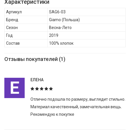
Характеристики
соответствует всем самым актуальным европейским
Артикул
SAG6-03
критериям и нормам безопасности использования и охраны
Бренд
Giamo
(Польша)
окружающей среды., Giamo Кепка для девочки SAG6-03 ,
Сезон
Весна-Лето
Весна-Лето, Состав: 100% хлопок
Год
2019
Состав
100% хлопок
Отзывы покупателей (1)
Е
ЕЛЕНА
Отлично подошла по размеру, выглядит стильно.
Материал качественный, замечательная вещь.
Рекомендую к покупке