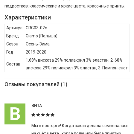
подростков: классические и яркие цвета, красочные принты.
Продукция Giamo разработана до мельчайших деталей и
Характеристики
соответствует всем самым актуальным европейским
Артикул
CRG03-02n
критериям и нормам безопасности использования и охраны
Бренд
Giamo
(Польша)
окружающей среды., Giamo Шапка зимняя для девочки
Сезон
Осень-Зима
CRG03-02n , Осень-Зима, Состав: 1.68% вискоза 29% полиакрил
Год
2019-2020
3% эластан, 2. 68% вискоза 29% полиакрил 3% эластан, 3.
1.68% вискоза 29% полиакрил 3% эластан, 2. 68%
Помпон енот
Состав
вискоза 29% полиакрил 3% эластан, 3. Помпон енот
Отзывы покупателей (1)
В
ВИТА
Мы в восторге! Когда заказ делала сомневалась
на счёт цвета , когда получили была приятно