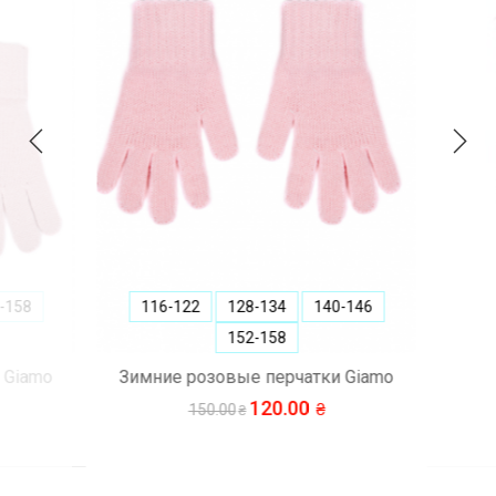
158
116-122
128-134
140-146
152-158
Giamo
Зимние розовые перчатки Giamo
120.00
150.00