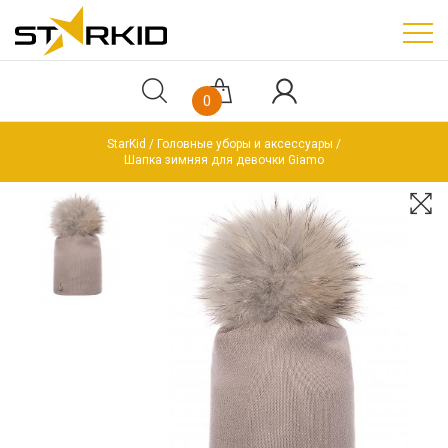
0
StarKid
Головные уборы и аксессуары
Шапка зимняя для девочки Giamo