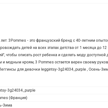
4 лет. 3Pommes - это французский бренд с 40-летним опы
вождать детей на всех этапах детства от 1 месяца до 12 
", чтобы описать рост ребенка и сделать моду доступной 
ам и модным кроям, 3 Pommes остается верен своему рук
ггинсы для девочки leggintsy-3g24034_purple , Осень-Зим
ntsy-3g24034_purple
mmes
(Франция)
ь-Зима