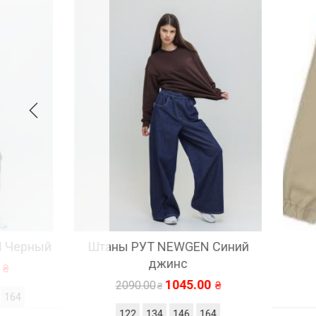
рный
Штаны РУТ NEWGEN Синий
Д
джинс
236
1045.00
2090.00
122
134
146
164