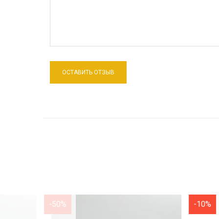
-50%
-10%