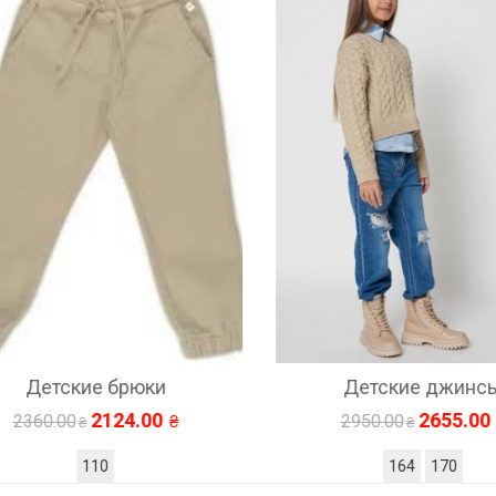
етские брюки
Детские джинсы
2124.00
2655.00
0.00
2950.00
110
164
170