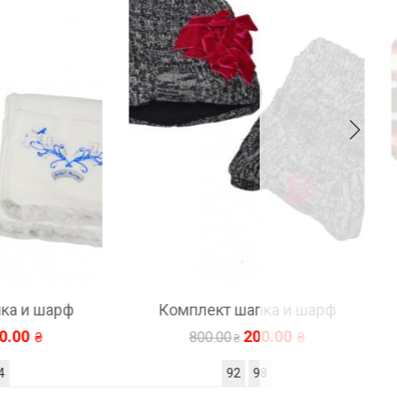
арф
Комплект шапка и шарф
Ком
200.00
800.00
92
98