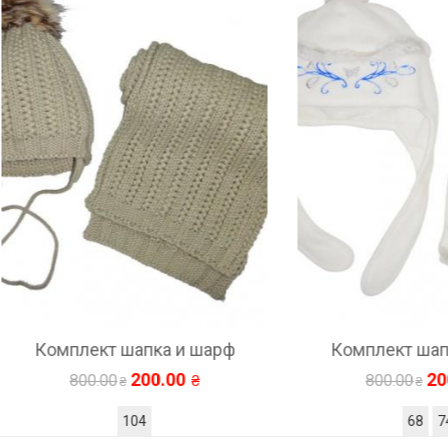
мплект шапка и шарф
Комплект шапка и ш
200.00
200.00
800.00
800.00
104
68
74