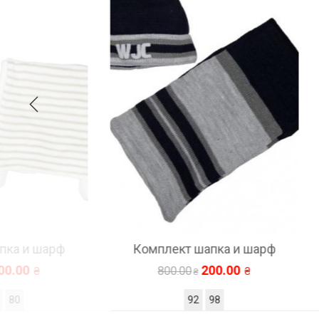
шарф
Комплект шапка и шарф
Ко
200.00
800.00
92
98