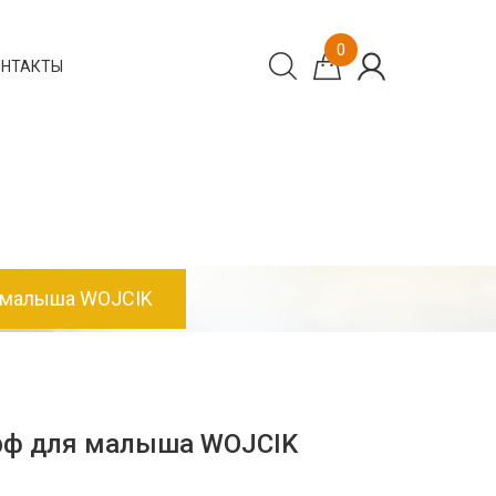
0
ОНТАКТЫ
я малыша WOJCIK
рф для малыша WOJCIK