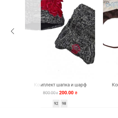
лект шапка и шарф
Комплект шапка и шар
200.00
200.00
800.00
800.00
92
98
68
74
80
86