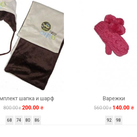
ф
Варежки
Компл
140.00
560.00
8
92
98