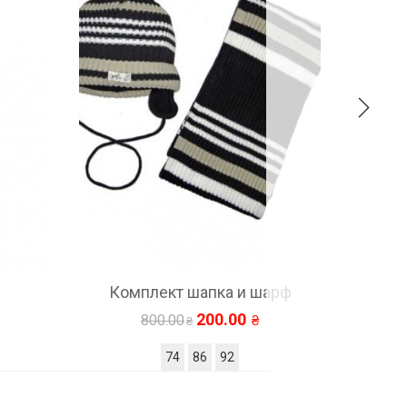
ект шапка и шарф
Варежки
200.00
100.00
00.00
400.00
74
86
92
68