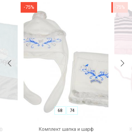
-75%
-75%
68
74
ф
Комплект шапка и шарф
К