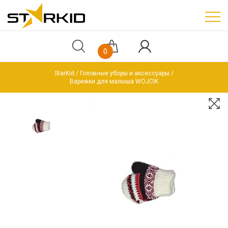
0
StarKid
Головные уборы и аксессуары
Варежки для малыша WOJCIK