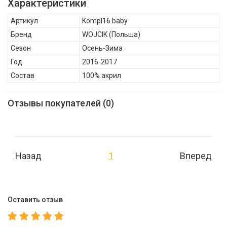
Характеристики
квалификации. Высочайшее качество продукции и
Артикул
Kompl16 baby
следование установке "Совершенство невозможно без
Бренд
WOJCIK
(Польша)
внимания к деталям" и есть отличительная особенность
Сезон
Осень-Зима
продуктов ТМ Wojcik Fashion Group., WOJCIK Варежки для
Год
2016-2017
малыша Kompl16 , Осень-Зима, Состав: 100% акрил
Состав
100% акрил
Отзывы покупателей (0)
Назад
1
Вперед
Оставить отзыв